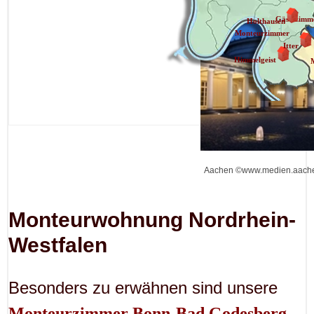
Gästezimm
Holthausen
Monteurzimmer
Itter
Himmelgeist
Aachen ©www.medien.aache
Monteurwohnung Nordrhein-
Westfalen
Besonders zu erwähnen sind unsere
Monteurzimmer Bonn-Bad Godesberg